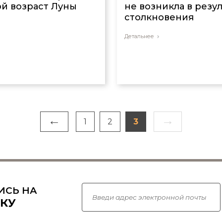
й возраст Луны
не возникла в резу
столкновения
Детальнее
←
→
1
2
3
ИСЬ НА
КУ