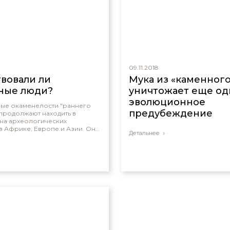
09.11.2018
вовали ли
Мука из «каменного
ные люди?
уничтожает еще од
эволюционное
ные окаменелости "раннего
предубеждение
продолжают находить в
 на археологических
в Африке, Европе и Азии. Они
Детальнее
ак же, как и мы, но несколько
. Что мы должны делать с ними
ятого Писания?