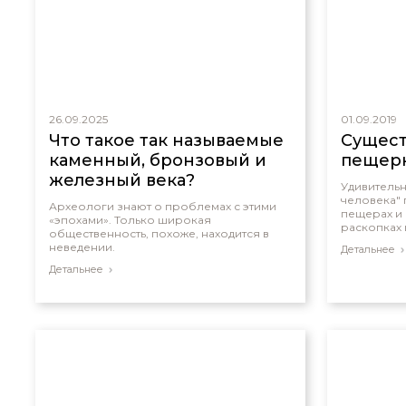
26.09.2025
01.09.2019
Что такое так называемые
Сущест
каменный, бронзовый и
пещер
железный века?
Удивитель
человека" 
Археологи знают о проблемах с этими
пещерах и
«эпохами». Только широкая
раскопках 
общественность, похоже, находится в
выглядят т
неведении.
Детальнее
отличаются
в свете Св
Детальнее