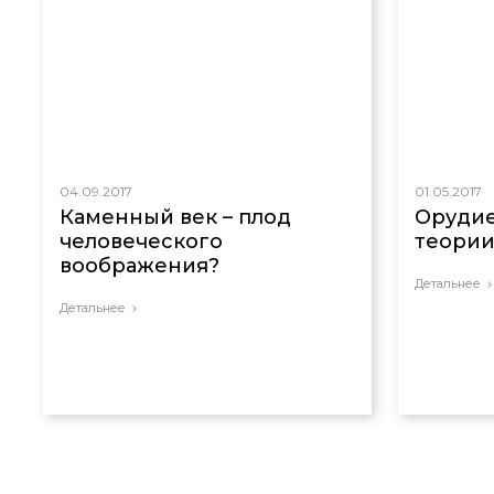
04.09.2017
01.05.2017
Каменный век – плод
Орудие
человеческого
теории
воображения?
Детальнее
Детальнее