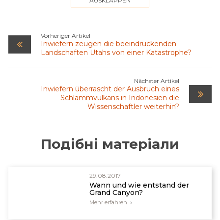
AUSKLAPPEN
народжений в пожежі», журнал «National
Geographic» 127 (5): 712-726, 1965.
Vorheriger Artikel
Inwiefern zeugen die beeindruckenden
Landschaften Utahs von einer Katastrophe?
Nächster Artikel
Inwiefern überrascht der Ausbruch eines
Schlammvulkans in Indonesien die
Wissenschaftler weiterhin?
Подібні матеріали
29.08.2017
Wann und wie entstand der
Grand Canyon?
Mehr erfahren