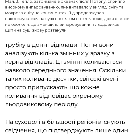
Мал. 3. Тепло, затримане в океанах після Потопу, сприяло
високому випаровуванню, яке випадало у вигляді снігу та
мокрого снігу на континентах. Лід продовжував
накопичуватися на суші протягом сотень років, доки океани
не охололи. Це зменшило випаровування, і льодовикові
щити на суші знову розтанули.
трубку в донні відклади. Потім вони
аналізують кілька змінних у зразку з
керна відкладів. Ці змінні коливаються
навколо середнього значення. Оскільки
таких коливань десятки, світські вчені
просто припускають, що кожне
коливання відповідає окремому
льодовиковому періоду.
На суходолі в більшості регіонів існують
свідчення, що підтверджують лише один