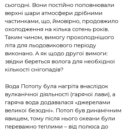
сьогодні. Вони постійно поповнювали
верхні шари атмосфери дрібними
частинками, що, ймовірно, продовжило
охолодження на кілька сотень років.
Таким чином, вимогу прохолоднішого
літа для льодовикового періоду
виконано. А як щодо другої вимоги:
звідки береться волога для необхідної
кількості снігопадів?
Вода Потопу була нагріта внаслідок
вулканічної діяльності (гарячої лави), а
гаряча вода додавалася «джерелами
великої безодні». Потоп був динамічним
явищем, тому після нього океани були
переважно теплими – від полюса до