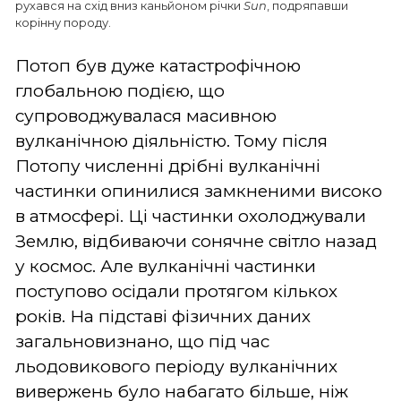
рухався на схід вниз каньйоном річки
Sun
, подряпавши
корінну породу.
Потоп був дуже катастрофічною
глобальною подією, що
супроводжувалася масивною
вулканічною діяльністю. Тому після
Потопу численні дрібні вулканічні
частинки опинилися замкненими високо
в атмосфері. Ці частинки охолоджували
Землю, відбиваючи сонячне світло назад
у космос. Але вулканічні частинки
поступово осідали протягом кількох
років. На підставі фізичних даних
загальновизнано, що під час
льодовикового періоду вулканічних
вивержень було набагато більше, ніж