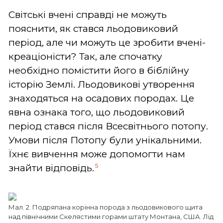
Світські вчені справді не можуть
пояснити, як стався льодовиковий
період, але чи можуть це зробити вчені-
креаціоністи? Так, але спочатку
необхідно помістити його в біблійну
історію Землі. Льодовикові утворення
знаходяться на осадових породах. Це
явна ознака того, що льодовиковий
період стався після Всесвітнього потопу.
Умови після Потопу були унікальними.
Їхнє вивчення може допомогти нам
5
знайти відповідь.
Мал. 2. Подряпана корінна порода з льодовикового щита
над північними Скелястими горами штату Монтана, США. Лід