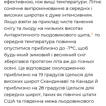
ефективною, ніж вищі температури. Літнє
сонячне випромінювання в середніх і
високих широтах є дуже інтенсивним.
Якщо взяти за приклад чисте танення
снігу та льоду на низьких висотах
3
Антарктичного льодовикового щита,
то
середня температура повинна
опуститися приблизно до -7°C, щоб
будь-який зимовий і весняний сніг
зберігався протягом літа аж до пізньої
осені. Це відповідає охолодженню
приблизно на 19 градусів Цельсія для
високих широт Скандинавії та Канади й
приблизно на 28 градусів Цельсія для
середніх широт, таких як північні штати
США та південна межа льодовикового