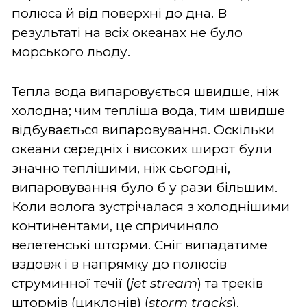
полюса й від поверхні до дна. В
результаті на всіх океанах не було
морського льоду.
Тепла вода випаровується швидше, ніж
холодна; чим тепліша вода, тим швидше
відбувається випаровування. Оскільки
океани середніх і високих широт були
значно теплішими, ніж сьогодні,
випаровування було б у рази більшим.
Коли волога зустрічалася з холоднішими
континентами, це спричиняло
велетенські шторми. Сніг випадатиме
вздовж і в напрямку до полюсів
струминної течії (
jet
stream
) та треків
штормів (циклонів) (
storm tracks
).