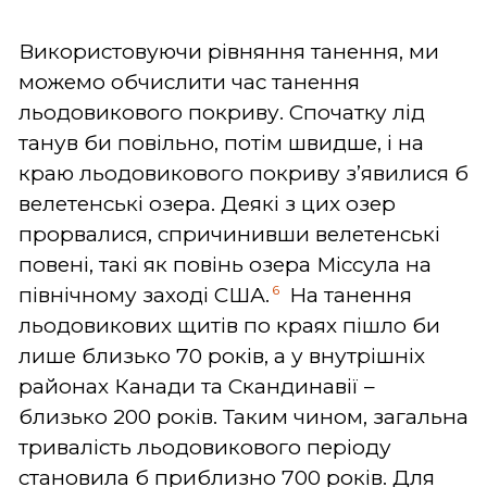
Використовуючи рівняння танення, ми
можемо обчислити час танення
льодовикового покриву. Спочатку лід
танув би повільно, потім швидше, і на
краю льодовикового покриву з’явилися б
велетенські озера. Деякі з цих озер
прорвалися, спричинивши велетенські
повені, такі як повінь озера Міссула на
6
північному заході США.
На танення
льодовикових щитів по краях пішло би
лише близько 70 років, а у внутрішніх
районах Канади та Скандинавії –
близько 200 років. Таким чином, загальна
тривалість льодовикового періоду
становила б приблизно 700 років. Для