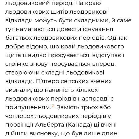
льодовиковий період. На краю
льодовикових щитів льодовикові
відклади можуть бути складними, й саме
тут намагаються довести існування
багатьох льодовикових періодів. Однак
добре відомо, що край льодовикового
щита швидко просувається, відступає і
стрімко знову просувається вперед,
створюючи складні льодовикові
відклади. П’ятеро світських вчених
визнали, що наявність кількох
льодовикових періодів насправді є
7
припущенням.
Замість трьох або
чотирьох льодовикових періодів у
провінції Альберта (Канада) ці вчені
дійшли висновку, що був лише один.