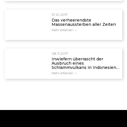
31.10.2017
Das verheerendste
Massenaussterben aller Zeiten
Mehr erfahren
08.11.2017
Inwiefern überrascht der
Ausbruch eines
Schlammvulkans in Indonesien
die Wissenschaftler weiterhin?
Mehr erfahren