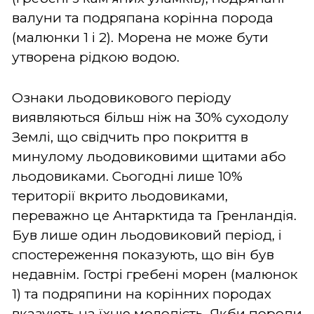
валуни та подряпана корінна порода
(малюнки 1 і 2). Морена не може бути
утворена рідкою водою.
Ознаки льодовикового періоду
виявляються більш ніж на 30% суходолу
Землі, що свідчить про покриття в
минулому льодовиковими щитами або
льодовиками. Сьогодні лише 10%
території вкрито льодовиками,
переважно це Антарктида та Гренландія.
Був лише один льодовиковий період, і
спостереження показують, що він був
недавнім. Гострі гребені морен (малюнок
1) та подряпини на корінних породах
вказують на їхню молодість. Якби породи