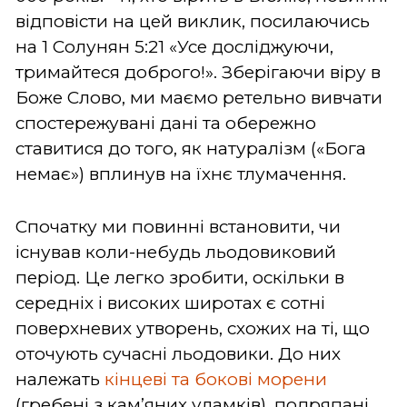
відповісти на цей виклик, посилаючись
на 1 Солунян 5:21 «Усе досліджуючи,
тримайтеся доброго!». Зберігаючи віру в
Боже Слово, ми маємо ретельно вивчати
спостережувані дані та обережно
ставитися до того, як натуралізм («Бога
немає») вплинув на їхнє тлумачення.
Спочатку ми повинні встановити, чи
існував коли-небудь льодовиковий
період. Це легко зробити, оскільки в
середніх і високих широтах є сотні
поверхневих утворень, схожих на ті, що
оточують сучасні льодовики. До них
належать
кінцеві та бокові морени
(гребені з кам’яних уламків), подряпані