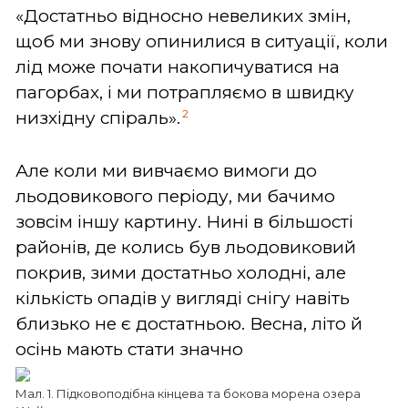
«Достатньо відносно невеликих змін,
щоб ми знову опинилися в ситуації, коли
лід може почати накопичуватися на
пагорбах, і ми потрапляємо в швидку
2
низхідну спіраль».
Але коли ми вивчаємо вимоги до
льодовикового періоду, ми бачимо
зовсім іншу картину. Нині в більшості
районів, де колись був льодовиковий
покрив, зими достатньо холодні, але
кількість опадів у вигляді снігу навіть
близько не є достатньою. Весна, літо й
осінь
мають стати значно
Мал. 1. Підковоподібна кінцева та бокова морена озера