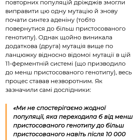
повторних популяцій дріжджів змогли
виправити цю одну мутацію й знову
почати синтез аденіну (тобто
повернутися до більш пристосованого
генотипу). Однак щойно виникала
додаткова (друга) мутація вище по
ланцюжку відносно відомої мутації в цій
11-ферментній системі (що призводило
до менш пристосованого генотипу), весь
процес ставав незворотним. Як
зазначили самі дослідники:
«Ми не спостерігаємо жодної
популяції, яка переходила б від менш
пристосованого генотипу до більш
пристосованого навіть після 10 000