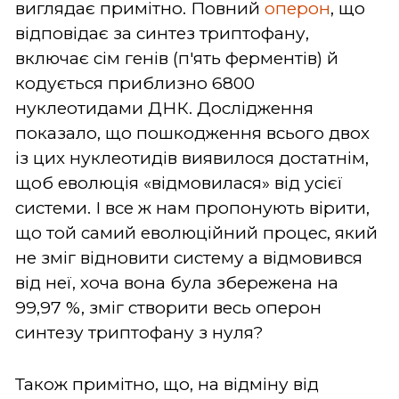
виглядає примітно. Повний
оперон
, що
відповідає за синтез триптофану,
включає сім генів (п'ять ферментів) й
кодується приблизно 6800
нуклеотидами ДНК. Дослідження
показало, що пошкодження всього двох
із цих нуклеотидів виявилося достатнім,
щоб еволюція «відмовилася» від усієї
системи. І все ж нам пропонують вірити,
що той самий еволюційний процес, який
не зміг відновити систему а відмовився
від неї, хоча вона була збережена на
99,97 %, зміг створити весь оперон
синтезу триптофану з нуля?
Також примітно, що, на відміну від