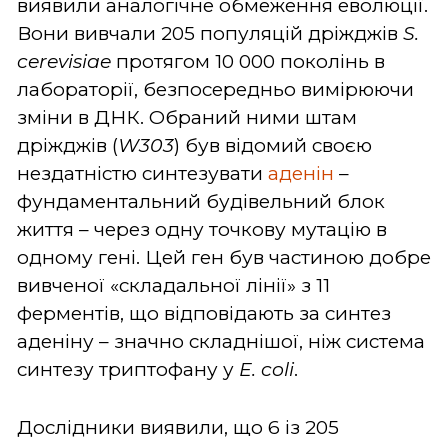
виявили аналогічне обмеження еволюції.
Вони вивчали 205 популяцій дріжджів
S.
cerevisiae
протягом 10 000 поколінь в
лабораторії, безпосередньо вимірюючи
зміни в ДНК. Обраний ними штам
дріжджів (
W303
) був відомий своєю
нездатністю синтезувати
аденін
–
фундаментальний будівельний блок
життя – через одну точкову мутацію в
одному гені. Цей ген був частиною добре
вивченої «складальної лінії» з 11
ферментів, що відповідають за синтез
аденіну – значно складнішої, ніж система
синтезу триптофану у
E. coli
.
Дослідники виявили, що 6 із 205