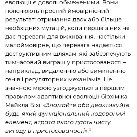
еволюції є доволі обмеженими. Вони
пояснюють простий ймовірнісний
результат: отримання двох або більше
необхідних мутацій, коли перша з них не
дає переваги для виживання, настільки
малоймовірне, що перевага надається
деструктивним шляхам, які забезпечують
тимчасовий виграш у пристосованості –
наприклад, видаленню або вимкненню
генів і регуляторних механізмів. Це
значною мірою узгоджується з першим
правилом адаптивної еволюції біохіміка
Майкла Біхі: «
Зламайте або деактивуйте
будь-який функціональний кодований
елемент, втрата якого дасть чисту
5
вигоду в пристосованості
».