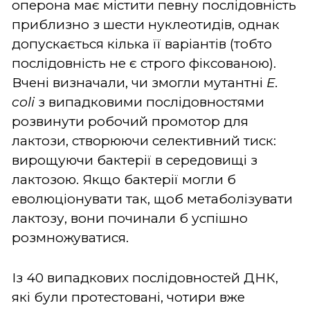
оперона має містити певну послідовність
приблизно з шести нуклеотидів, однак
допускається кілька її варіантів (тобто
послідовність не є строго фіксованою).
Вчені визначали, чи змогли мутантні
E.
coli
з випадковими послідовностями
розвинути робочий промотор для
лактози, створюючи селективний тиск:
вирощуючи бактерії в середовищі з
лактозою. Якщо бактерії могли б
еволюціонувати так, щоб метаболізувати
лактозу, вони починали б успішно
розмножуватися.
Із 40 випадкових послідовностей ДНК,
які були протестовані, чотири вже