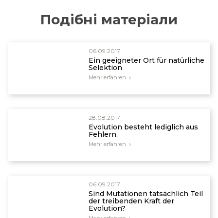
Behe MJ. Experimental evolution, loss-of-function
Подібні матеріали
mutations, and “the first rule of adaptive
evolution”. Q Rev Biol. 2010;85:419-45. doi:
10.1086/656902.
06.09.2017
Ein geeigneter Ort für natürliche
Selektion
Mehr erfahren
28.08.2017
Evolution besteht lediglich aus
Fehlern.
Mehr erfahren
06.09.2017
Sind Mutationen tatsächlich Teil
der treibenden Kraft der
Evolution?
Mehr erfahren