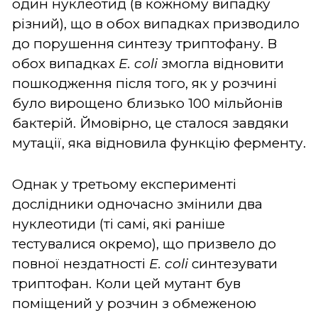
один нуклеотид (в кожному випадку
різний), що в обох випадках призводило
до порушення синтезу триптофану. В
обох випадках
E. coli
змогла відновити
пошкодження після того, як у розчині
було вирощено близько 100 мільйонів
бактерій. Ймовірно, це сталося завдяки
мутації, яка відновила функцію ферменту.
Однак у третьому експерименті
дослідники одночасно змінили два
нуклеотиди (ті самі, які раніше
тестувалися окремо), що призвело до
повної нездатності
E. coli
синтезувати
триптофан. Коли цей мутант був
поміщений у розчин з обмеженою