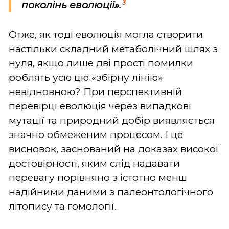
3
поколінь еволюції».
Отже, як тоді еволюція могла створити
настільки складний метаболічний шлях з
нуля, якщо лише дві прості помилки
роблять усю цю «збірну лінію»
невідновною? При перспективній
перевірці еволюція через випадкові
мутації та природний добір виявляється
значно обмеженим процесом. І це
висновок, заснований на доказах високої
достовірності, яким слід надавати
перевагу порівняно з істотно менш
надійними даними з палеонтологічного
літопису та гомології.