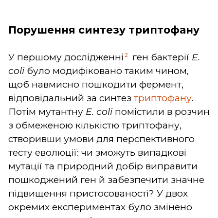
Порушення синтезу триптофану
2
У першому дослідженні
ген бактерії
E.
coli
було модифіковано таким чином,
щоб навмисно пошкодити фермент,
відповідальний за синтез
триптофану
.
Потім мутантну
E. coli
помістили в розчин
з обмеженою кількістю триптофану,
створивши умови для перспективного
тесту еволюції: чи зможуть випадкові
мутації та природний добір виправити
пошкоджений ген й забезпечити значне
підвищення пристосованості? У двох
окремих експериментах було змінено