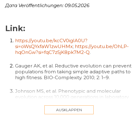
Дата Veröffentlichungen: 09.05.2026
Link:
https://youtu.be/kcCV0igIA0U?
si=oWsQYxfaW1zwUHMx
;
https://youtu.be/OhLP-
hqOnGw?si=fqC7z5jK8pk7M2-Q
.
Gauger AK, et al. Reductive evolution can prevent
populations from taking simple adaptive paths to
high fitness. BIO-Complexity. 2010; 2: 1–9.
Johnson MS, et al. Phenotypic and molecular
evolution across 10,000 generations in laboratory
budding yeast populations. eLife. 2021; 10: e63910.
DOI: https://doi.org/10.7554/eLife.63910
.
AUSKLAPPEN
Yona AH, et al. Random Sequences Rapidly Evolve
into de Novo Promoters. Nature Communications
2018; 9: 1530.