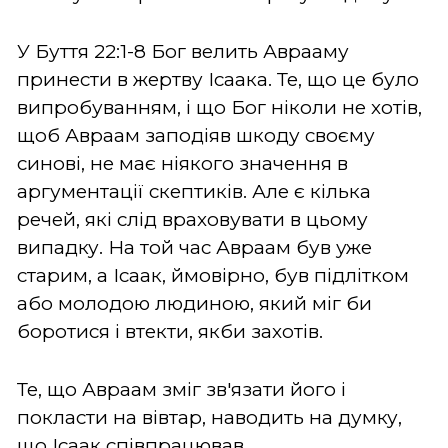
У Буття 22:1-8 Бог велить Аврааму
принести в жертву Ісаака. Те, що це було
випробуванням, і що Бог ніколи не хотів,
щоб Авраам заподіяв шкоду своєму
синові, не має ніякого значення в
аргументації скептиків. Але є кілька
речей, які слід враховувати в цьому
випадку. На той час Авраам був уже
старим, а Ісаак, ймовірно, був підлітком
або молодою людиною, який міг би
боротися і втекти, якби захотів.
Те, що Авраам зміг зв'язати його і
покласти на вівтар, наводить на думку,
що Ісаак співпрацював.