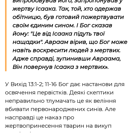
випробовував його, запропонував у
жертву Ісаака. Так, той, хто одержав
обітницю, був готовий пожертвувати
своїм єдиним сином.
І Бог сказав
йому: "Це від Ісаака підуть твої
нащадки".
Авраам вірив, що Бог може
навіть воскресити людей з мертвих.
Адже справді, зупинивши Авраама,
Він повернув Ісаака з мертвих
».
У Вихід 13:1-2; 11-16 Бог дає настанови для
освячення первістків. Деякі скептики
неправильно тлумачать це як веління
вбивати первонароджених синів. Але
насправді це наказ про
жертвопринесення тварин на викуп