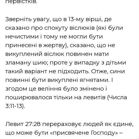
первістків.
Зверніть увагу, що в 13-му вірші, де
сказано про спокуту віслюків (які були
нечистими і тому не могли бути
принесені в жертву), сказано, що не
викуплений віслюк повинен мати
зламану шию; проте у випадку з дітьми
такий варіант не підходить. Отже, сини
повинні бути викуплені ягнятами. І
згодом це веління було змінено і
поширювалося тільки на левитів (Числа
3:11-13).
Левит 27:28 перераховує людей як єдине,
що може бути «присвячене Господу» –