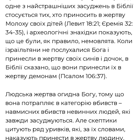
одне з найстрашніших засуджень в Біблії
стосується тих, хто приносить в жертву
Молоху своїх дітей (Левит 18:21; Єремія 32:
34-35), і археологічні знахідки показують,
що це були, як правило, немовлята. Коли
ізраїльтяни не послухалися Бога і
принесли в жертву своїх синів і дочок, в
Біблії сказано, що вони принесли їх в
жертву демонам (Псалом 106:37).
Людська жертва огидна Богу, тому що
вона потрапляє в категорію вбивств –
навмисних вбивств невинних людей, які
завжди засуджуються. Але скептики
цитують ряд уривків, які, за їх словами,
наказують принести в жертву людину.