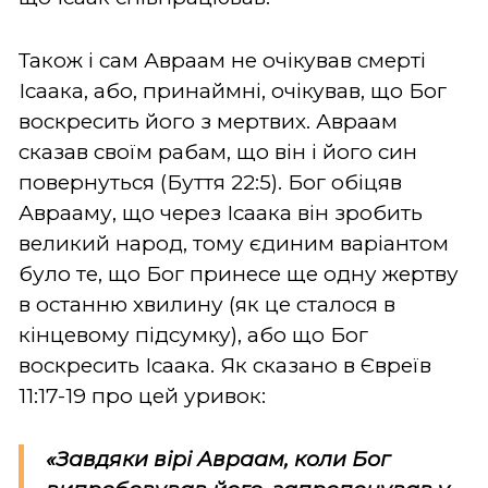
Також і сам Авраам не очікував смерті
Ісаака, або, принаймні, очікував, що Бог
воскресить його з мертвих. Авраам
сказав своїм рабам, що він і його син
повернуться (Буття 22:5). Бог обіцяв
Аврааму, що через Ісаака він зробить
великий народ, тому єдиним варіантом
було те, що Бог принесе ще одну жертву
в останню хвилину (як це сталося в
кінцевому підсумку), або що Бог
воскресить Ісаака. Як сказано в Євреїв
11:17-19 про цей уривок:
«
Завдяки вірі Авраам, коли Бог