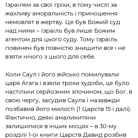
Ізраїлем за свої гріхи, в тому числі за
жахливу аморальність і приношення
немовлят в жертву. Це був Божий суд
над ними – Ізраїль був лише Божим
агентом для цього суду. Тому Ізраїль
повинен був повністю знищити все і не
взяти нічого з цього для себе.
Коли Саул і його військо помилували
царя Агага і взяли трохи худоби, це було
настільки серйозним злочином, що Бог, в
свою чергу, засудив Саула і назавжди
позбавив його милості (1 Царств 15 і далі).
Фактично, деякі амаликитяни
залишилися в інших місцях – в 30-му
розділі 1-ої книги Царств Давид розбив