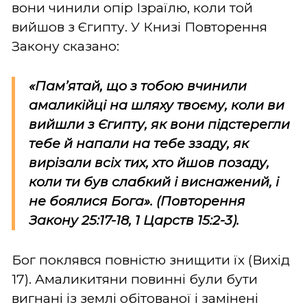
вони чинили опір Ізраїлю, коли той
вийшов з Єгипту. У Книзі Повторення
Закону сказано:
«
Пам’ятай, що з тобою вчинили
амаликійці на шляху твоєму, коли ви
вийшли з Єгипту,
як вони підстерегли
тебе й напали на тебе ззаду, як
вирізали всіх тих, хто йшов позаду,
коли ти був слабкий і виснажений, і
не боялися Бога
». (Повторення
Закону 25:17-18, 1 Царств 15:2-3).
Бог поклявся повністю знищити їх (Вихід
17). Амаликитяни повинні були бути
вигнані із землі обітованої і замінені