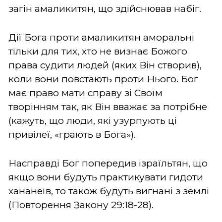
загін амаликитян, що здійснював набіг.
Дії Бога проти амаликитян аморальні
тільки для тих, хто не визнає Божого
права судити людей (яких Він створив),
коли вони повстають проти Нього. Бог
має право мати справу зі Своїм
творінням так, як Він вважає за потрібне
(кажуть, що люди, які узурпують ці
привілеї, «грають в Бога»).
Насправді Бог попередив ізраїльтян, що
якщо вони будуть практикувати гидоти
хананеїв, то також будуть вигнані з землі
(Повторення Закону 29:18-28).