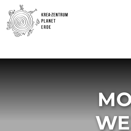
MO
WE