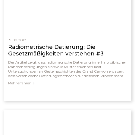
19.09.2017
Radiometrische Datierung: Die
Gesetzmäßigkeiten verstehen #3
Der Artikel zeigt, dass radiometrische Datierung innerhalb biblischer
Rahmenbedingungen sinnvolle Muster erkennen lässt.
Untersuchungen an Gesteinsschichten des Grand Canyon ergaben,
dass verschiedene Datierungsmethoden für dieselben Proben stark
voneinander abweichende Ergebnisse liefern. Diese Unterschiede
Mehr erfahren
deuten darauf hin, dass sich Zerfallsraten in der Vergangenheit
verändert haben und dass manche Elemente schneller zerfielen als
heute. Obwohl die absoluten „Millionenjahre“-Alter falsch sind,
können die relativen Werte helfen, die Abfolge geologischer
Schichten seit der Schöpfung und der Sintflut besser zu verstehen.