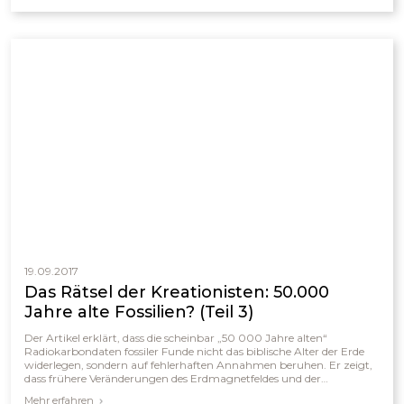
gemessenen Werte. Die Ergebnisse deuten darauf hin, dass Fossilien,
Kohle und Diamanten nur wenige tausend Jahre alt sind und mit
den biblischen Ereignissen von Schöpfung und Sintflut
übereinstimmen.
19.09.2017
Das Rätsel der Kreationisten: 50.000
Jahre alte Fossilien? (Teil 3)
Der Artikel erklärt, dass die scheinbar „50 000 Jahre alten“
Radiokarbondaten fossiler Funde nicht das biblische Alter der Erde
widerlegen, sondern auf fehlerhaften Annahmen beruhen. Er zeigt,
dass frühere Veränderungen des Erdmagnetfeldes und der
Zusammensetzung der Atmosphäre die Bildung von ¹⁴C stark
Mehr erfahren