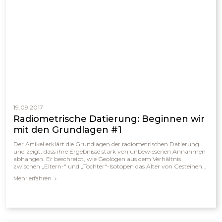
19.09.2017
Radiometrische Datierung: Beginnen wir
mit den Grundlagen #1
Der Artikel erklärt die Grundlagen der radiometrischen Datierung
und zeigt, dass ihre Ergebnisse stark von unbewiesenen Annahmen
abhängen. Er beschreibt, wie Geologen aus dem Verhältnis
zwischen „Eltern-“ und „Tochter“-Isotopen das Alter von Gesteinen
berechnen, ähnlich wie bei einem Stundenglas mit fallendem Sand.
Mehr erfahren
Dabei wird vorausgesetzt, dass keine Atome hinzugekommen oder
verloren gegangen sind und dass die Zerfallsrate stets konstant blieb.
Wenn jedoch diese Voraussetzungen nicht zutreffen, können die so
bestimmten „Millionen Jahre“ stark verfälscht sein und führen zu
falschen Schlussfolgerungen über das wahre Alter der Erde.