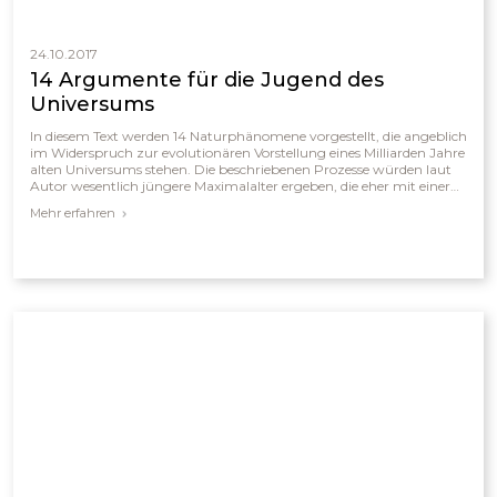
24.10.2017
14 Argumente für die Jugend des
Universums
In diesem Text werden 14 Naturphänomene vorgestellt, die angeblich
im Widerspruch zur evolutionären Vorstellung eines Milliarden Jahre
alten Universums stehen. Die beschriebenen Prozesse würden laut
Autor wesentlich jüngere Maximalalter ergeben, die eher mit einer
biblischen Zeitskala von etwa 6000 Jahren übereinstimmen. Daher
Mehr erfahren
werden diese Phänomene als Hinweise für eine junge Erde und
gegen die evolutionäre Chronologie interpretiert.