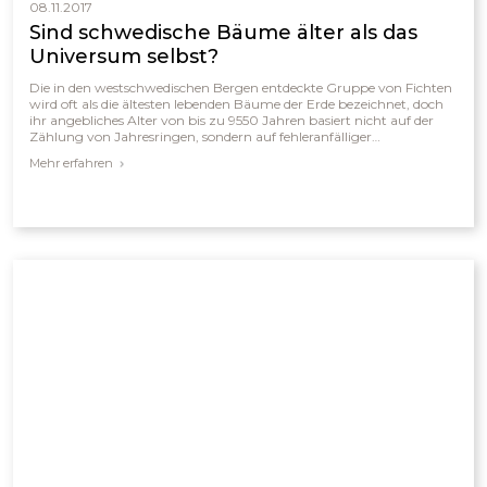
08.11.2017
Sind schwedische Bäume älter als das
Universum selbst?
Die in den westschwedischen Bergen entdeckte Gruppe von Fichten
wird oft als die ältesten lebenden Bäume der Erde bezeichnet, doch
ihr angebliches Alter von bis zu 9550 Jahren basiert nicht auf der
Zählung von Jahresringen, sondern auf fehleranfälliger
Radiokarbondatierung. Tatsächlich datiert dieser methodische
Mehr erfahren
Ansatz nur abgestorbenes Holz unter den heute lebenden, sich
klonenden Bäumen und gibt somit eher das vermutete Alter ihrer
Vorfahren an als das der aktuellen Stämme. Daher lohnt es sich,
scheinbare Widersprüche zwischen solchen wissenschaftlichen
Meldungen und biblischen Aussagen kritisch zu prüfen,
insbesondere wenn sie aus populären Medien stammen.