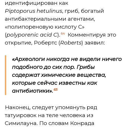
идентифицирован как
Piptoporus
hetulinus
, гриб, богатый
антибактериальными агентами,
«полипореновую кислоту C»
64
(
polyporenic
acid
C
).
Комментируя это
открытие, Робертс (
Roberts
) заявил:
«Археологи никогда не видели ничего
подобного до сих пор. Грибы
содержат химические вещества,
которые сейчас известны как
65
антибиотики
».
Наконец, следует упомянуть ряд
татуировок на теле человека из
Симилауна. По словам Конрада