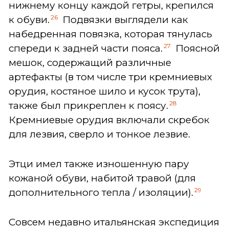
нижнему концу каждой гетры, крепился
26
к обуви.
Подвязки выглядели как
набедренная повязка, которая тянулась
27
спереди к задней части пояса.
Поясной
мешок, содержащий различные
артефакты (в том числе три кремниевых
орудия, костяное шило и кусок трута),
28
также был прикреплен к поясу.
Кремниевые орудия включали скребок
для лезвия, сверло и тонкое лезвие.
Этци имел также изношенную пару
кожаной обуви, набитой травой (для
29
дополнительного тепла / изоляции).
Совсем недавно итальянская экспедиция