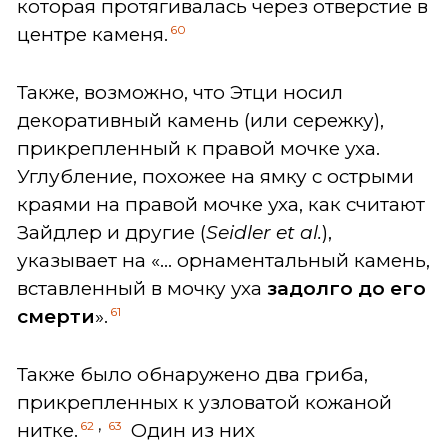
которая протягивалась через отверстие в
60
центре каменя.
Также, возможно, что Этци носил
декоративный камень (или сережку),
прикрепленный к правой мочке уха.
Углубление, похожее на ямку с острыми
краями на правой мочке уха, как считают
Зайдлер и другие (
Seidler et al.
),
указывает на «... орнаментальный камень,
вставленный в мочку уха
задолго до его
61
смерти
».
Также было обнаружено два гриба,
прикрепленных к узловатой кожаной
,
62
63
нитке.
Один из них