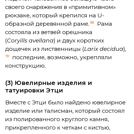
своего снаряжения в «примитивном»
рюкзаке, который крепился на U-
58
образной деревянной раме.
Рама
состояла из ветвей орешника
(
Coryills
avellana
) и двух коротких
дощечек из лиственницы (
Larix
decidua
),
59
последние, возможно, укрепляли
конструкцию.
(3) Ювелирные изделия и
татуировки Этци
Вместе с Этци было найдено ювелирное
изделие или талисман, который состоял
из полированного круглого камня,
прикрепленного к четкам с кистью,