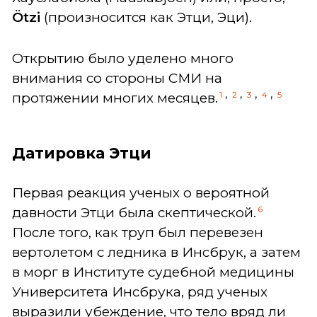
Ö
tzi
(произносится как Этци, Эци).
Открытию было уделено много
внимания со стороны СМИ на
,
,
,
,
1
2
3
4
5
протяжении многих месяцев.
Датировка Этци
Первая реакция ученых о вероятной
6
давности Этци была скептической.
После того, как труп был перевезен
вертолетом с ледника в Инсбрук, а затем
в морг в Институте судебной медицины
Университета Инсбрука, ряд ученых
выразили убеждение, что тело вряд ли