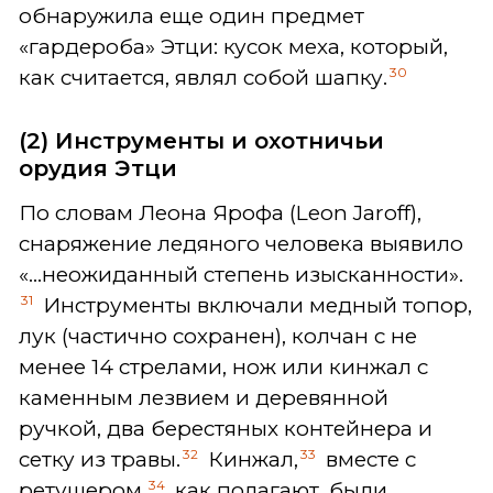
обнаружила еще один предмет
«гардероба» Этци: кусок меха, который,
30
как считается, являл собой шапку.
(2) Инструменты и охотничьи
орудия Э
тци
По словам Леона Ярофа (Leon Jaroff),
снаряжение ледяного человека выявило
«...неожиданный степень изысканности».
31
Инструменты включали медный топор,
лук (частично сохранен), колчан с не
менее 14 стрелами, нож или кинжал с
каменным лезвием и деревянной
ручкой, два берестяных контейнера и
32
33
сетку из травы.
Кинжал,
вместе с
34
ретушером,
как полагают, были