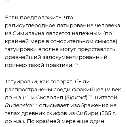
Если предположить, что
радиоуглеродное датирование человека
из Симилауна является надежным (по
крайней мере в относительном смысле),
татуировки вполне могут представлять
древнейший задокументированный
73
пример такой практики.
Татуировки, как говорят, были
распространены среди фракийцев (V век
73
73
до н.э.)
и Сьовольд (
Sj
øvold
)
цитатой
76
Rudensko
описывает изображения на
телах древних скифов из Сибири (585 г.
до н.э.). По крайней мере еще один