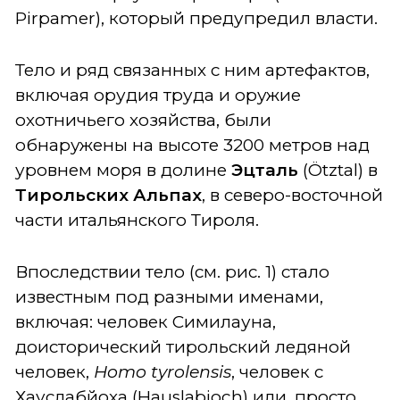
Pirpamer), который предупредил власти.
Тело и ряд связанных с ним артефактов,
включая орудия труда и оружие
охотничьего хозяйства, были
обнаружены на высоте 3200 метров над
уровнем моря в долине
Эцталь
(Ötztal) в
Тирольских Альпах
, в северо-восточной
части итальянского Тироля.
Впоследствии тело (см. рис. 1) стало
известным под разными именами,
включая: человек Симилауна,
доисторический тирольский ледяной
человек,
Homo tyrolensis
, человек с
Хауслабйоха (Hauslabjoch) или, просто,