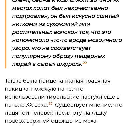
оленя, серны и козла. Хотя во многих
местах халат был некачественно
подправлен, он был
искусно сшитый
нитками из сухожилий или
растительных волокон
так, что это
напоминало что-то вроде мозаичного
узора, что
не соответствует
популярному образу пещерных
22
людей в сырых шкурах
».
Также была найдена тканая травяная
накидка, похожую на те, что
использовали тирольские пастухи еще в
23
начале ХХ века.
Существует мнение, что
ледяной человек носил эту накидку
поверх верхней одежды из меха.