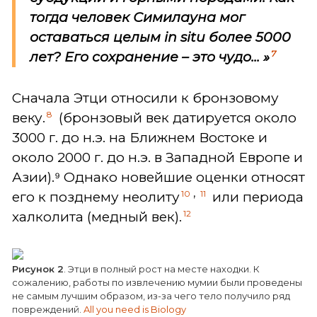
тогда человек Симилауна мог
оставаться целым in situ более 5000
7
лет?
Его сохранение – это чудо...
»
Сначала Этци относили к бронзовому
8
веку.
(бронзовый век датируется около
3000 г. до н.э. на Ближнем Востоке и
около 2000 г. до н.э. в Западной Европе и
Азии).⁹ Однако новейшие оценки относят
,
10
11
его к позднему неолиту
или периода
12
халколита (медный век).
Рисунок 2
. Этци в полный рост на месте находки. К
сожалению, работы по извлечению мумии были проведены
не самым лучшим образом, из-за чего тело получило ряд
повреждений.
All you need is Biology