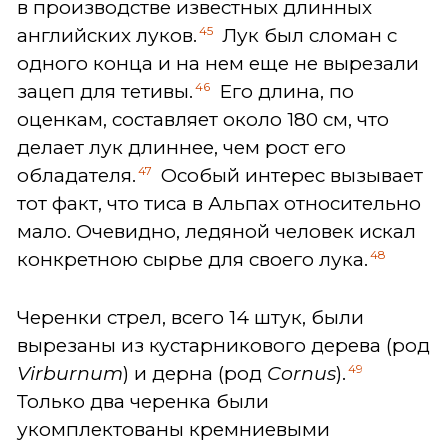
в производстве известных длинных
45
английских луков.
Лук был сломан с
одного конца и на нем еще не вырезали
46
зацеп для тетивы.
Его длина, по
оценкам, составляет около 180 см, что
делает лук длиннее, чем рост его
47
обладателя.
Особый интерес вызывает
тот факт, что тиса в Альпах относительно
мало. Очевидно, ледяной человек искал
48
конкретною сырье для своего лука.
Черенки стрел, всего 14 штук, были
вырезаны из кустарникового дерева (род
49
Virburnum
) и дерна (род
Cornus
).
Только два черенка были
укомплектованы кремниевыми