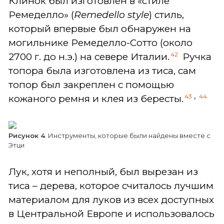
Клинок был изготовлен в «стиле
Ремеделло» (
Remedello
style
) стиль,
который впервые был обнаружен на
могильнике Ремеделло-Сотто (около
42
2700 г. до н.э.) на севере Италии.
Ручка
топора была изготовлена из тиса, сам
топор был закреплен с помощью
,
43
44
кожаного ремня и клея из бересты.
Рисунок 4
. Инструменты, которые были найдены вместе с
Этци
Лук, хотя и неполный, был вырезан из
тиса – дерева, которое считалось лучшим
материалом для луков из всех доступных
в Центральной Европе и использовалось