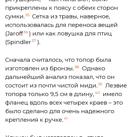
прикреплены к поясу с обеих сторон
35
сумки.
Сетка из травы, наверное,
использовалась для переноса вещей
36
(Jaroff
) или как ловушка для птиц
37
(Spindler
).
Сначала считалось, что топор была
38
изготовлен из бронзы.
Однако
дальнейший анализ показал, что он
39
состоит из почти чистой миди.
Лезвие
40
топора только 9,5 см в длину,
имело
фланец вдоль всех четырех краев – это
было сделано для очень надежного
41
крепления к ручке.