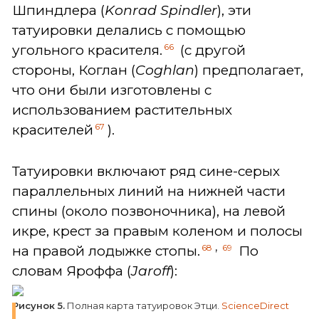
Шпиндлера (
Konrad
Spindler
), эти
татуировки делались с помощью
66
угольного красителя.
(с другой
стороны, Коглан (
Coghlan
) предполагает,
что они были изготовлены с
использованием растительных
67
красителей
).
Татуировки включают ряд сине-серых
параллельных линий на нижней части
спины (около позвоночника), на левой
икре, крест за правым коленом и полосы
,
68
69
на правой лодыжке стопы.
По
словам Яроффа (
Jaroff
):
Рисунок 5
.
Полная карта татуировок Этци.
ScienceDirect