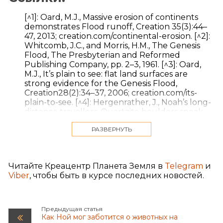
[^1]: Oard, M.J., Massive erosion of continents
demonstrates Flood runoff, Creation 35(3):44–
47, 2013; creation.com/continental-erosion. [^2]:
Whitcomb, J.C., and Morris, H.M., The Genesis
Flood, The Presbyterian and Reformed
Publishing Company, pp. 2–3, 1961. [^3]: Oard,
M.J., It’s plain to see: flat land surfaces are
strong evidence for the Genesis Flood,
Creation28(2):34–37, 2006; creation.com/its-
plain-to-see. [^4]: Hergenrather, J., Noah’s long-
distance travellers: Quartzite boulders speak
powerfully of the global Flood, Creation
РАЗВЕРНУТЬ
28(3):30–32, 2006; creation.com/noahs-long-
distance-travelers. [^5]: Oard, M.J., Do rivers
erode through mountains? Water gaps are
strong evidence for the Genesis Flood, Creation
Читайте Креацентр Планета Земля в
Telegram
и
29(3):18–23, 2007; creation.com/do-rivers-
Viber
, чтобы быть в курсе последних новостей.
erode-through-mountains. [^6]: Oard, M.J.,
Earth’s Surface Shaped by Genesis Flood
Runoff,
michael.oards.net/GenesisFloodRunoff.htm,
Предыдущая статья
2013; Oard, M.J., Flood by Design: Receding
Как Ной мог заботится о животных на