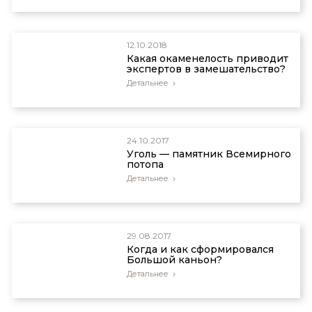
J. Creation 12(3):312–313, 1998 and Taylor, C.,
More on mountains—Charles Taylor replies. J.
Creation 13(1):70–71, 1999.
12.10.2018
Какая окаменелость приводит
экспертов в замешательство?
Детальнее
24.10.2017
Уголь — памятник Всемирного
потопа
Детальнее
29.08.2017
Когда и как сформировался
Большой каньон?
Детальнее