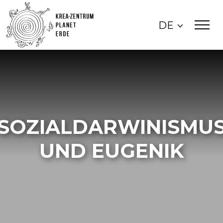
DE
SOZIALDARWINISMU
UND EUGENIK