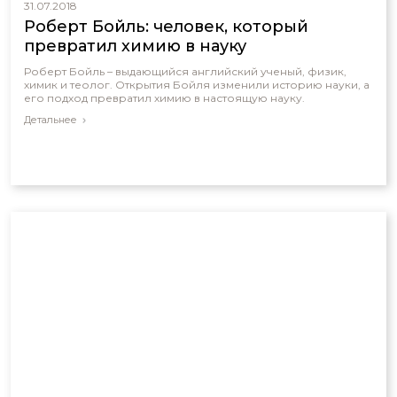
31.07.2018
Роберт Бойль: человек, который
превратил химию в науку
Роберт Бойль – выдающийся английский ученый, физик,
химик и теолог. Открытия Бойля изменили историю науки, а
его подход превратил химию в настоящую науку.
Детальнее