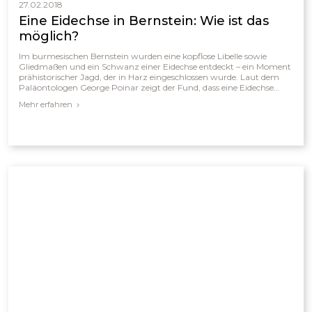
27.02.2018
Eine Eidechse in Bernstein: Wie ist das
möglich?
Im burmesischen Bernstein wurden eine kopflose Libelle sowie
Gliedmaßen und ein Schwanz einer Eidechse entdeckt – ein Moment
prähistorischer Jagd, der in Harz eingeschlossen wurde. Laut dem
Paläontologen George Poinar zeigt der Fund, dass eine Eidechse
vermutlich gerade eine Libelle gefressen hatte, bevor beide im Harz
Mehr erfahren
gefangen wurden. Diese Entdeckung verdeutlicht, dass sich das
Räuber-Beute-Verhalten über Millionen Jahre hinweg kaum
verändert hat und Einblicke in alte Ökosysteme bietet.