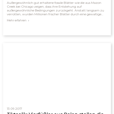
Außergewöhnlich gut erhaltene fossile Blätter wie die aus Mazon
Creek bei Chicago zeigen, dass ihre Entstehung auf
außergewöhnliche Bedingungen zurückgeht. Anstatt langsam zu
verrotten, wurden Millionen frischer Blätter durch eine gewaltige
Flut abgerissen, im Wasser durchtränkt und rasch unter Sedimenten
Mehr erfahren
eingeschlossen. Der osmotische Effekt ließ sie vor ihrer Einbettung
sogar fester und schöner erscheinen als zu Lebzeiten. Solche
weltweit gefundenen Fossilien deuten auf ein plötzliches,
katastrophales Ereignis hin – den biblischen Sintflut.
13.09.2017