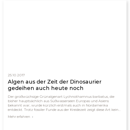
25.10.2017
Algen aus der Zeit der Dinosaurier
gedeihen auch heute noch
Der großwüchsige Grünalgenart Lychnothamnus barbatus, die
bisher hauptsächlich aus Süßwasserseen Europas und Asiens
bekannt war, wurde kürzlich erstmals auch in Nordamerika
entdeckt. Trotz fossiler Funde aus der Kreidezeit zeigt diese Art keine
erkennbaren evolutionären Veränderungen über etwa 65 Millionen
Mehr erfahren
Jahre. Dies wirft Fragen über ihre Entwicklungsgeschichte auf und
führt zu unterschiedlichen Interpretationen unter Forschern.