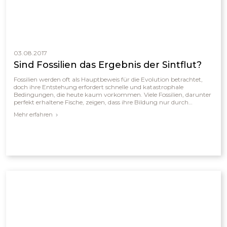
03.08.2017
Sind Fossilien das Ergebnis der Sintflut?
Fossilien werden oft als Hauptbeweis für die Evolution betrachtet,
doch ihre Entstehung erfordert schnelle und katastrophale
Bedingungen, die heute kaum vorkommen. Viele Fossilien, darunter
perfekt erhaltene Fische, zeigen, dass ihre Bildung nur durch
plötzliche Verschüttung möglich war, bevor Zersetzung einsetzte.
Mehr erfahren
Die weltweiten Fossilienlagerstätten, in denen Meerestiere
zusammen mit Landtieren vorkommen, deuten auf ein globales
Ereignis hin. Aus biblischer Sicht erklärt die Sintflut zur Zeit Noahs
diese massenhaften Fossilienfunde weit besser als die Theorie
langsamer, gleichmäßiger Prozesse.