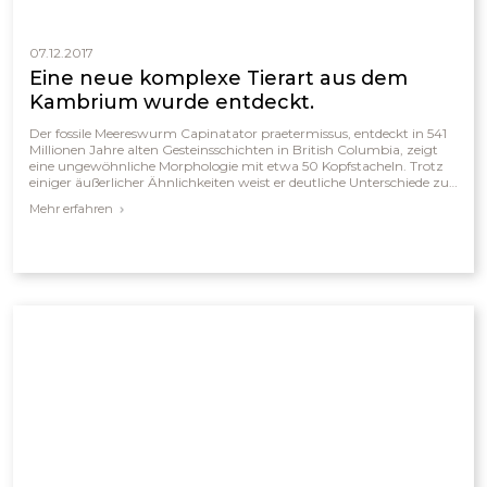
07.12.2017
Eine neue komplexe Tierart aus dem
Kambrium wurde entdeckt.
Der fossile Meereswurm Capinatator praetermissus, entdeckt in 541
Millionen Jahre alten Gesteinsschichten in British Columbia, zeigt
eine ungewöhnliche Morphologie mit etwa 50 Kopfstacheln. Trotz
einiger äußerlicher Ähnlichkeiten weist er deutliche Unterschiede zu
heutigen Kieferborstenwürmern auf, wie das Fehlen von Flossen,
Mehr erfahren
Augen und Zähnen. Die außergewöhnlich gute Erhaltung des Fossils
sowie der plötzliche Artenreichtum des Kambriums führen zu
Diskussionen über die Interpretation seiner Herkunft und seines
Alters.