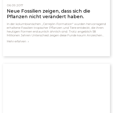
06.09.2017
Neue Fossilien zeigen, dass sich die
Pflanzen nicht verändert haben.
In der kolumbianischen „Cerrejón-Formation“ wurden hervorragend
erhaltene Fossilien tropischer Pflanzen und Tiere entdeckt, die ihren
heutigen Formen erstaunlich ähnlich sind. Trotz angeblich 58
Millionen Jahren Unterschied zeigen diese Funde kaum Anzeichen
evolutionärer Veränderung. Selbst bei nachweislich veränderten
Mehr erfahren
klimatischen Bedingungen blieben Familien wie Hülsenfrüchtler,
Palmen oder Avocados ökologisch dominierend. Die nahezu
unveränderte Vielfalt deutet eher auf eine junge Schöpfung hin als
auf einen langen evolutionären Entwicklungsprozess.