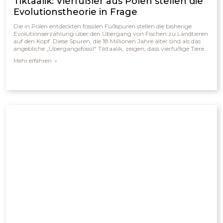
Tiktaalik: Vierfüßler aus Polen stellen die
Evolutionstheorie in Frage
Die in Polen entdeckten fossilen Fußspuren stellen die bisherige
Evolutionserzählung über den Übergang von Fischen zu Landtieren
auf den Kopf. Diese Spuren, die 18 Millionen Jahre älter sind als das
angebliche „Übergangsfossil“ Tiktaalik, zeigen, dass vierfüßige Tiere
bereits existierten, bevor dieser Fisch lebte. Damit zerfällt das
Mehr erfahren
klassische Evolutionsschema, das Tiktaalik als Bindeglied zwischen
Wasser- und Landlebewesen darstellte. Für Schöpfungsforscher
bestätigt der Fund vielmehr, dass die fossilen Schichten das Ergebnis
einer schnellen, katastrophalen Ablagerung sind und nicht einer
allmählichen Evolution über Millionen von Jahren.