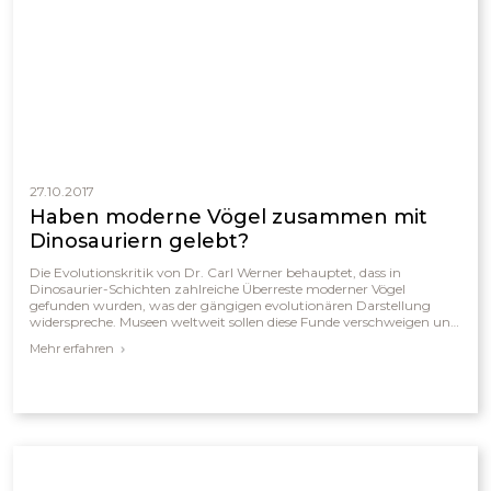
27.10.2017
Haben moderne Vögel zusammen mit
Dinosauriern gelebt?
Die Evolutionskritik von Dr. Carl Werner behauptet, dass in
Dinosaurier-Schichten zahlreiche Überreste moderner Vögel
gefunden wurden, was der gängigen evolutionären Darstellung
widerspreche. Museen weltweit sollen diese Funde verschweigen und
stattdessen Expositionen zeigen, die eine allmähliche Entwicklung
Mehr erfahren
von Dinosauriern zu Vögeln suggerieren. Werners internationale
Recherchen führen ihn zu dem Schluss, dass solche Auslassungen die
Realität verzerren und dass die Daten eher für die gleichzeitige
Existenz moderner Vögel und Dinosaurier sprechen.