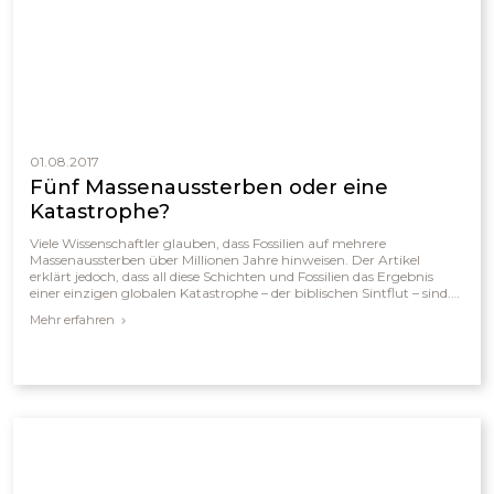
01.08.2017
Fünf Massenaussterben oder eine
Katastrophe?
Viele Wissenschaftler glauben, dass Fossilien auf mehrere
Massenaussterben über Millionen Jahre hinweisen. Der Artikel
erklärt jedoch, dass all diese Schichten und Fossilien das Ergebnis
einer einzigen globalen Katastrophe – der biblischen Sintflut – sind.
Die fünf „Aussterbeereignisse“ werden als Folgen wiederholter
Mehr erfahren
Flutwellen und geologischer Umwälzungen während des
einjährigen Gerichts Gottes verstanden. Geologische Befunde
bestätigen somit nicht die Evolution, sondern die biblische
Geschichte des globalen Gerichts und der göttlichen Bewahrung
Noahs.