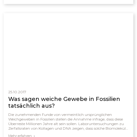
25.10.2017
Was sagen weiche Gewebe in Fossilien
tatsächlich aus?
Die zunehmenden Funde von vermeintlich ursprünglichen
Weichgeweben in Fossilien stellen die Annahme infrage, dass diese
Überreste Millionen Jahre alt sein sollen. Laboruntersuchungen zu
Zerfallsraten von Kollagen und DNA zeigen, dass solche Biomoleküle
selbst unter idealen Bedingungen höchstens einige hunderttausend
Mehr erfahren