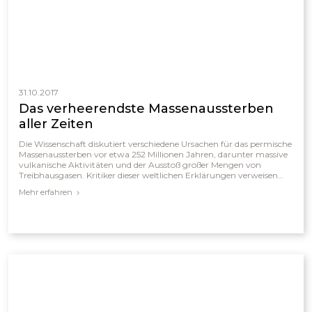
31.10.2017
Das verheerendste Massenaussterben
aller Zeiten
Die Wissenschaft diskutiert verschiedene Ursachen für das permische
Massenaussterben vor etwa 252 Millionen Jahren, darunter massive
vulkanische Aktivitäten und der Ausstoß großer Mengen von
Treibhausgasen. Kritiker dieser weltlichen Erklärungen verweisen
jedoch darauf, dass die Fossilien vielmehr auf ein plötzliches,
Mehr erfahren
katastrophales Ereignis hindeuten, das sie mit dem biblischen
Sintflutbericht in Verbindung bringen. Aus dieser Perspektive
werden sogenannte Massenaussterben als Folgen eines einzigen
globalen Ereignisses interpretiert, das große Mengen an Sedimenten
und Fossilien hinterließ.