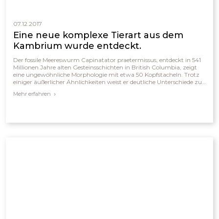
07.12.2017
Eine neue komplexe Tierart aus dem
Kambrium wurde entdeckt.
Der fossile Meereswurm Capinatator praetermissus, entdeckt in 541
Millionen Jahre alten Gesteinsschichten in British Columbia, zeigt
eine ungewöhnliche Morphologie mit etwa 50 Kopfstacheln. Trotz
einiger äußerlicher Ähnlichkeiten weist er deutliche Unterschiede zu
heutigen Kieferborstenwürmern auf, wie das Fehlen von Flossen,
Mehr erfahren
Augen und Zähnen. Die außergewöhnlich gute Erhaltung des Fossils
sowie der plötzliche Artenreichtum des Kambriums führen zu
Diskussionen über die Interpretation seiner Herkunft und seines
Alters.