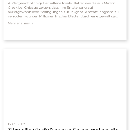
Außergewöhnlich gut erhaltene fossile Blätter wie die aus Mazon
Creek bei Chicago zeigen, dass ihre Entstehung auf
außergewöhnliche Bedingungen zurückgeht. Anstatt langsam zu
verrotten, wurden Millionen frischer Blätter durch eine gewaltige
Flut abgerissen, im Wasser durchtränkt und rasch unter Sedimenten
Mehr erfahren
eingeschlossen. Der osmotische Effekt ließ sie vor ihrer Einbettung
sogar fester und schöner erscheinen als zu Lebzeiten. Solche
weltweit gefundenen Fossilien deuten auf ein plötzliches,
katastrophales Ereignis hin – den biblischen Sintflut.
13.09.2017