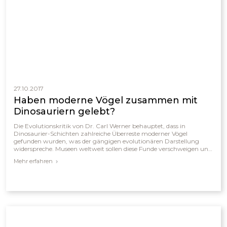
27.10.2017
Haben moderne Vögel zusammen mit
Dinosauriern gelebt?
Die Evolutionskritik von Dr. Carl Werner behauptet, dass in
Dinosaurier-Schichten zahlreiche Überreste moderner Vögel
gefunden wurden, was der gängigen evolutionären Darstellung
widerspreche. Museen weltweit sollen diese Funde verschweigen und
stattdessen Expositionen zeigen, die eine allmähliche Entwicklung
Mehr erfahren
von Dinosauriern zu Vögeln suggerieren. Werners internationale
Recherchen führen ihn zu dem Schluss, dass solche Auslassungen die
Realität verzerren und dass die Daten eher für die gleichzeitige
Existenz moderner Vögel und Dinosaurier sprechen.