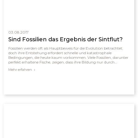
03.08.2017
Sind Fossilien das Ergebnis der Sintflut?
Fossilien werden oft als Hauptbeweis für die Evolution betrachtet,
doch ihre Entstehung erfordert schnelle und katastrophale
Bedingungen, die heute kaum vorkommen. Viele Fossilien, darunter
perfekt erhaltene Fische, zeigen, dass ihre Bildung nur durch
plötzliche Verschüttung möglich war, bevor Zersetzung einsetzte.
Mehr erfahren
Die weltweiten Fossilienlagerstätten, in denen Meerestiere
zusammen mit Landtieren vorkommen, deuten auf ein globales
Ereignis hin. Aus biblischer Sicht erklärt die Sintflut zur Zeit Noahs
diese massenhaften Fossilienfunde weit besser als die Theorie
langsamer, gleichmäßiger Prozesse.