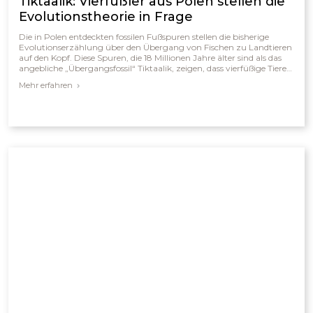
Tiktaalik: Vierfüßler aus Polen stellen die
Evolutionstheorie in Frage
Die in Polen entdeckten fossilen Fußspuren stellen die bisherige
Evolutionserzählung über den Übergang von Fischen zu Landtieren
auf den Kopf. Diese Spuren, die 18 Millionen Jahre älter sind als das
angebliche „Übergangsfossil“ Tiktaalik, zeigen, dass vierfüßige Tiere
bereits existierten, bevor dieser Fisch lebte. Damit zerfällt das
Mehr erfahren
klassische Evolutionsschema, das Tiktaalik als Bindeglied zwischen
Wasser- und Landlebewesen darstellte. Für Schöpfungsforscher
bestätigt der Fund vielmehr, dass die fossilen Schichten das Ergebnis
einer schnellen, katastrophalen Ablagerung sind und nicht einer
allmählichen Evolution über Millionen von Jahren.