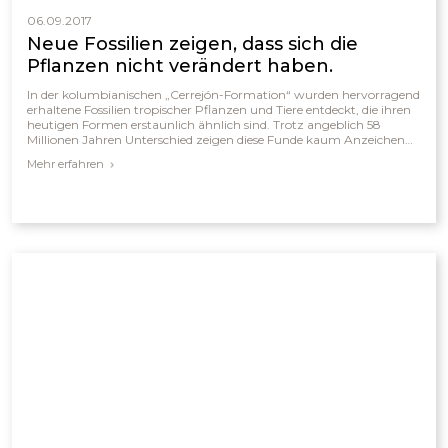
06.09.2017
Neue Fossilien zeigen, dass sich die
Pflanzen nicht verändert haben.
In der kolumbianischen „Cerrejón-Formation“ wurden hervorragend
erhaltene Fossilien tropischer Pflanzen und Tiere entdeckt, die ihren
heutigen Formen erstaunlich ähnlich sind. Trotz angeblich 58
Millionen Jahren Unterschied zeigen diese Funde kaum Anzeichen
evolutionärer Veränderung. Selbst bei nachweislich veränderten
Mehr erfahren
klimatischen Bedingungen blieben Familien wie Hülsenfrüchtler,
Palmen oder Avocados ökologisch dominierend. Die nahezu
unveränderte Vielfalt deutet eher auf eine junge Schöpfung hin als
auf einen langen evolutionären Entwicklungsprozess.