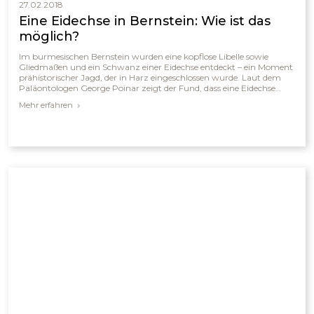
27.02.2018
Eine Eidechse in Bernstein: Wie ist das
möglich?
Im burmesischen Bernstein wurden eine kopflose Libelle sowie
Gliedmaßen und ein Schwanz einer Eidechse entdeckt – ein Moment
prähistorischer Jagd, der in Harz eingeschlossen wurde. Laut dem
Paläontologen George Poinar zeigt der Fund, dass eine Eidechse
vermutlich gerade eine Libelle gefressen hatte, bevor beide im Harz
Mehr erfahren
gefangen wurden. Diese Entdeckung verdeutlicht, dass sich das
Räuber-Beute-Verhalten über Millionen Jahre hinweg kaum
verändert hat und Einblicke in alte Ökosysteme bietet.