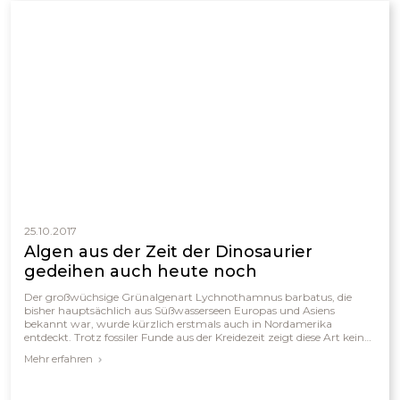
25.10.2017
Algen aus der Zeit der Dinosaurier
gedeihen auch heute noch
Der großwüchsige Grünalgenart Lychnothamnus barbatus, die
bisher hauptsächlich aus Süßwasserseen Europas und Asiens
bekannt war, wurde kürzlich erstmals auch in Nordamerika
entdeckt. Trotz fossiler Funde aus der Kreidezeit zeigt diese Art keine
erkennbaren evolutionären Veränderungen über etwa 65 Millionen
Mehr erfahren
Jahre. Dies wirft Fragen über ihre Entwicklungsgeschichte auf und
führt zu unterschiedlichen Interpretationen unter Forschern.