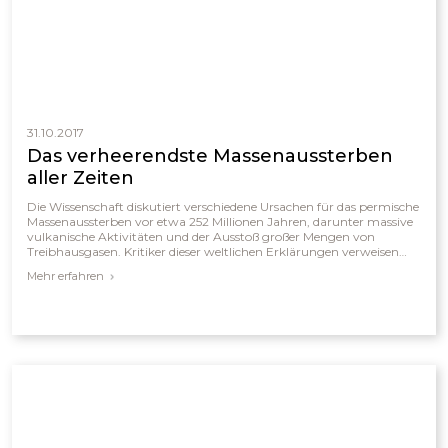
31.10.2017
Das verheerendste Massenaussterben
aller Zeiten
Die Wissenschaft diskutiert verschiedene Ursachen für das permische
Massenaussterben vor etwa 252 Millionen Jahren, darunter massive
vulkanische Aktivitäten und der Ausstoß großer Mengen von
Treibhausgasen. Kritiker dieser weltlichen Erklärungen verweisen
jedoch darauf, dass die Fossilien vielmehr auf ein plötzliches,
Mehr erfahren
katastrophales Ereignis hindeuten, das sie mit dem biblischen
Sintflutbericht in Verbindung bringen. Aus dieser Perspektive
werden sogenannte Massenaussterben als Folgen eines einzigen
globalen Ereignisses interpretiert, das große Mengen an Sedimenten
und Fossilien hinterließ.