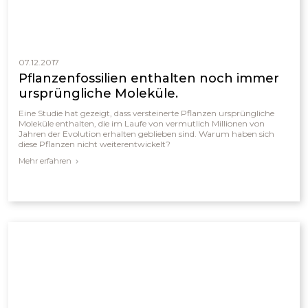
07.12.2017
Pflanzenfossilien enthalten noch immer
ursprüngliche Moleküle.
Eine Studie hat gezeigt, dass versteinerte Pflanzen ursprüngliche
Moleküle enthalten, die im Laufe von vermutlich Millionen von
Jahren der Evolution erhalten geblieben sind. Warum haben sich
diese Pflanzen nicht weiterentwickelt?
Mehr erfahren