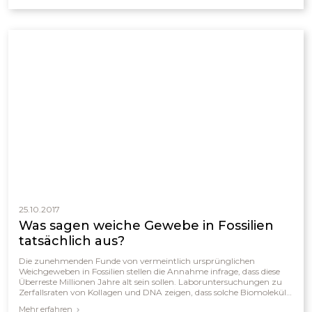
25.10.2017
Was sagen weiche Gewebe in Fossilien
tatsächlich aus?
Die zunehmenden Funde von vermeintlich ursprünglichen
Weichgeweben in Fossilien stellen die Annahme infrage, dass diese
Überreste Millionen Jahre alt sein sollen. Laboruntersuchungen zu
Zerfallsraten von Kollagen und DNA zeigen, dass solche Biomoleküle
selbst unter idealen Bedingungen höchstens einige hunderttausend
Mehr erfahren