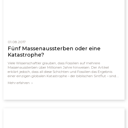
01.08.2017
Fünf Massenaussterben oder eine
Katastrophe?
Viele Wissenschaftler glauben, dass Fossilien auf mehrere
Massenaussterben über Millionen Jahre hinweisen. Der Artikel
erklärt jedoch, dass all diese Schichten und Fossilien das Ergebnis
einer einzigen globalen Katastrophe – der biblischen Sintflut – sind.
Die fünf „Aussterbeereignisse“ werden als Folgen wiederholter
Mehr erfahren
Flutwellen und geologischer Umwälzungen während des
einjährigen Gerichts Gottes verstanden. Geologische Befunde
bestätigen somit nicht die Evolution, sondern die biblische
Geschichte des globalen Gerichts und der göttlichen Bewahrung
Noahs.