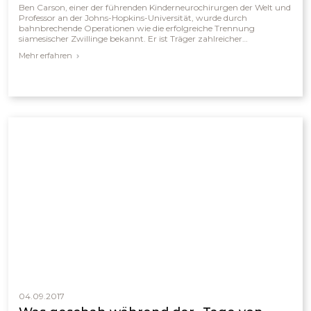
Ben Carson, einer der führenden Kinderneurochirurgen der Welt und
Professor an der Johns-Hopkins-Universität, wurde durch
bahnbrechende Operationen wie die erfolgreiche Trennung
siamesischer Zwillinge bekannt. Er ist Träger zahlreicher
wissenschaftlicher Auszeichnungen und Ehrendoktorwürden und
Mehr erfahren
hat über 120 Fachpublikationen veröffentlicht. Als überzeugter
Christ und Kreationist betont Carson, dass sowohl Evolution als
auch Schöpfung Glauben erfordern und dass die Komplexität des
menschlichen Gehirns auf einen intelligenten Schöpfer hinweist.
Seine Lebensgeschichte – vom armen Kind aus Detroit zum
weltberühmten Chirurgen – inspiriert Millionen von Menschen,
Glauben und Wissenschaft miteinander zu verbinden.
04.09.2017