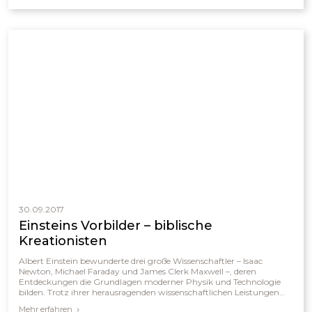
wissenschaftlich unzureichend und betont die historische
Zuverlässigkeit der biblischen Schöpfungsberichte.
30.09.2017
Einsteins Vorbilder – biblische
Kreationisten
Albert Einstein bewunderte drei große Wissenschaftler – Isaac
Newton, Michael Faraday und James Clerk Maxwell –, deren
Entdeckungen die Grundlagen moderner Physik und Technologie
bilden. Trotz ihrer herausragenden wissenschaftlichen Leistungen
waren alle drei überzeugte christliche Kreationisten, die die Bibel als
Mehr erfahren