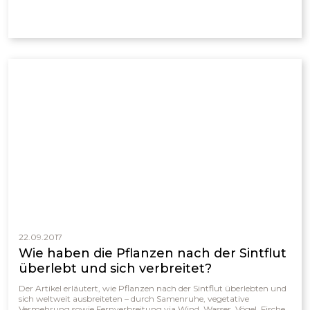
verlässliche Wahrheit betrachteten. Der Text betont, dass echter
wissenschaftlicher Fortschritt und biblischer Glaube kein
Widerspruch sind, sondern sich gegenseitig ergänzen.
22.09.2017
Wie haben die Pflanzen nach der Sintflut
überlebt und sich verbreitet?
Der Artikel erläutert, wie Pflanzen nach der Sintflut überlebten und
sich weltweit ausbreiteten – durch Samenruhe, vegetative
Vermehrung sowie Fernverbreitung via Wind, Wasser, Vögel, Fische