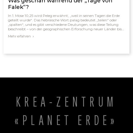
Was geschah während der „Tage von
Falek“?
In 1. Mose 10,25 wird Peleg erwähnt, „weil in seinen Tagen die Erde
geteilt wurde“. Das hebräische Wort palag bedeutet „teilen“ oder
„spalten“, und es gibt verschiedene Deutungen, was diese Teilung
beschreibt – von der geographischen Erforschung neuer Länder bis
hin zur Aufspaltung der Kontinente. Aus biblischer Sicht ist die
Mehr erfahren
wahrscheinlichste Erklärung die Zerstreuung der Völker nach dem
Turmbau zu Babel, als Gott die Sprachen verwirrte und die
Menschen über die Erde verstreute. Ein weiteres mögliches „Teilen“
könnte der Anstieg des Meeresspiegels nach der Eiszeit gewesen sein,
der die Landbrücken überflutete und die Kontinente endgültig
voneinander trennte.
KREA-ZENTRUM
«PLANET ERDE»