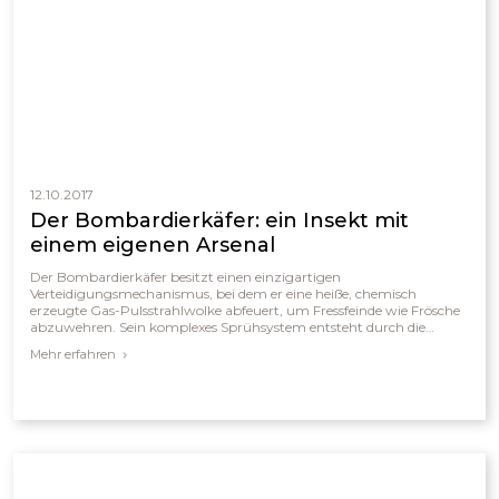
12.10.2017
Der Bombardierkäfer: ein Insekt mit
einem eigenen Arsenal
Der Bombardierkäfer besitzt einen einzigartigen
Verteidigungsmechanismus, bei dem er eine heiße, chemisch
erzeugte Gas-Pulsstrahlwolke abfeuert, um Fressfeinde wie Frösche
abzuwehren. Sein komplexes Sprühsystem entsteht durch die
Mischung von Wasserstoffperoxid und Hydrochinon, die in einer
Mehr erfahren
speziellen Drüse explosiv reagieren und Temperaturen von bis zu
100 °C erzeugen. Dieser außergewöhnliche Mechanismus wird
sowohl in wissenschaftlichen Diskussionen über Evolution als auch
in Argumenten für einen gezielten Schöpfungsentwurf verwendet.