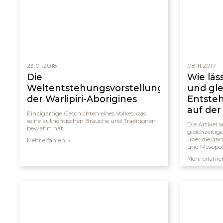
23.01.2018
08.11.2017
Die
Wie läs
Weltentstehungsvorstellungen
und gle
der Warlipiri-Aborigines
Entsteh
auf der
Einzigartige Geschichten eines Volkes, das
erkläre
seine authentischen Bräuche und Traditionen
Die Artikel 
bewahrt hat
gleichzeiti
über die ga
Mehr erfahren
und Mesopo
Überraschun
Mehr erfahre
diese „plötz
Zivilisation
gemeinsame
Migrations-
einem global
Damit widers
Sicht auf e
Entstehung v