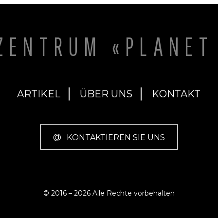
Elsdon Best zeichnete Anfang des 
 Monotheismus in frühen
Jahrhunderts diese Überlieferung
en bestätigen. Zudem schildert er
war beeindruckt von der Genauigk
nd Dinosaurierspurenfunde, die
mündlichen Tradition und der B
evolutionistische Zeitskala passen,
eines alten monotheistischen Wiss
ZENTRUM «PLANET
u dem Fazit, dass
Geschichte der Māori zeigt, dass sel
he Beweise die biblische
Völker die Vorstellung von einem 
 der Menschheitsgeschichte
und von Ereignissen bewahren kon
Parallelen zu biblischen Geschicht
Schöpfung, der Sintflut und dem
der Menschheit aufweisen.
ARTIKEL
ÜBER UNS
KONTAKT
@
KONTAKTIEREN SIE UNS
© 2016 – 2026 Alle Rechte vorbehalten