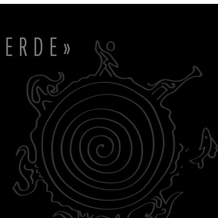
20.
en auf und
eit der
ewahrung
ens. Die
 ERDE»
bst isolierte
einzigen Gott
nten, die
en wie der
 Ursprung